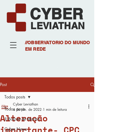
CYBER
LEVIATHAN
//OBSERVATORIO DO MUNDO
EM REDE
Post
Todos posts
Cyber Leviathan
Todos posts
6 de jan. de 2022
1 min de leitura
Alteração
JL Bolzan de Morais
importante- CPC
Cyber News