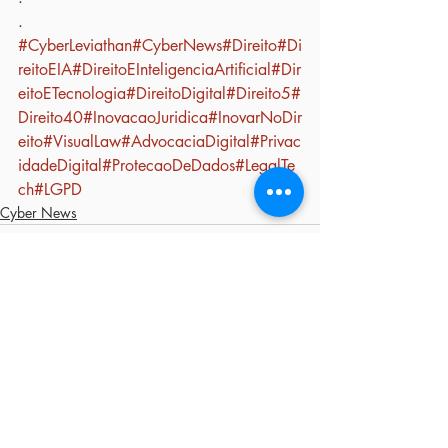
.
#CyberLeviathan
#CyberNews
#Direito
#Di
reitoEIA
#DireitoEInteligenciaArtificial
#Dir
eitoETecnologia
#DireitoDigital
#Direito5
#
Direito40
#InovacaoJuridica
#InovarNoDir
eito
#VisualLaw
#AdvocaciaDigital
#Privac
idadeDigital
#ProtecaoDeDados
#LegalTe
ch
#LGPD
Cyber News
Posts recentes
Ver tudo