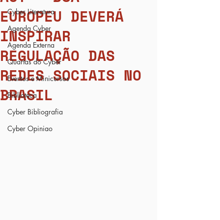
EUROPEU DEVERÁ
Cyber Literatura
Agenda Cyber
INSPIRAR
Agenda Externa
REGULAÇÃO DAS
Quartas do Cyber
REDES SOCIAIS NO
Eventos e Minicursos
BRASIL
Biblioteca
Cyber Bibliografia
Cyber Opiniao