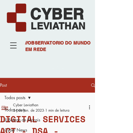
CYBER
LEVIATHAN
//OBSERVATORIO DO MUNDO
EM REDE
Post
Todos posts
Cyber Leviathan
Todos posts
24 de jan. de 2023
1 min de leitura
DIGITAL SERVICES
JL Bolzan de Morais
ACT - DSA -
Cyber News