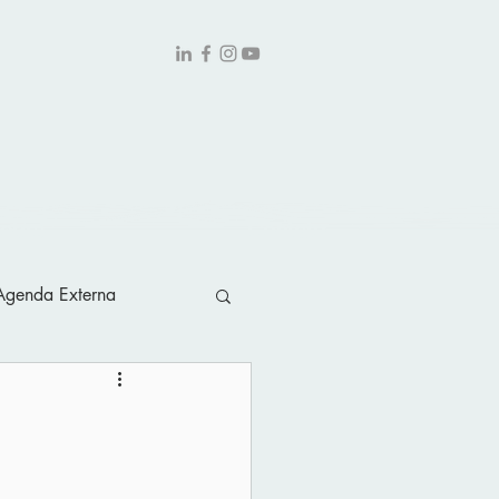
obre
Contato
Agenda Externa
piniao