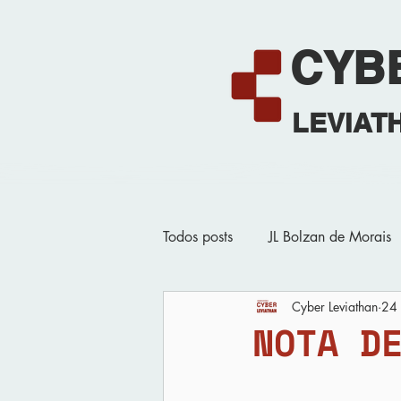
CYB
LEVIAT
Home
Todos posts
JL Bolzan de Morais
Cyber Leviathan
24 
Quartas do Cyber
Eventos 
NOTA D