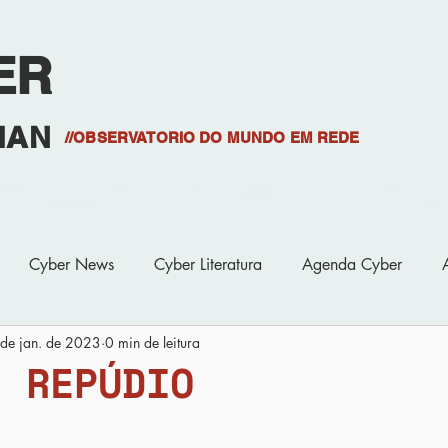
ER
HAN
//OBSERVATORIO DO MUNDO EM REDE
Projetos
S
Cyber News
Cyber Literatura
Agenda Cyber
de jan. de 2023
0 min de leitura
e Minicursos
Biblioteca
Cyber Bibliografia
Cyber O
E REPÚDIO