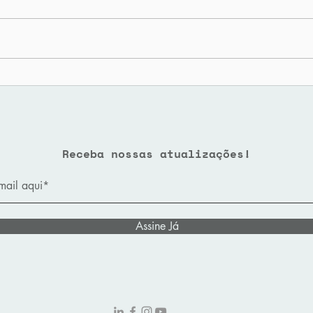
Ia’s trazem
Por
incertezas para o
liv
mercado das Big techs
inv
esc
Receba nossas atualizações!
Assine Já