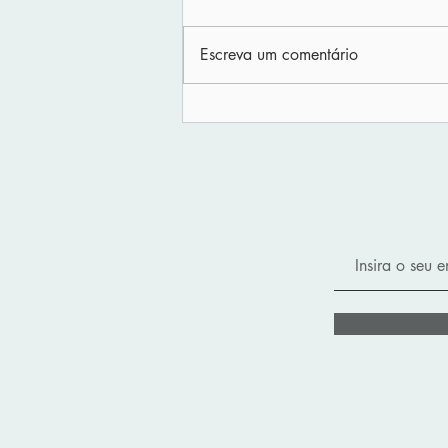
Escreva um comentário
Amazon coloca
privacidade de
usuários em xeque