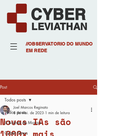
CYBER
LEVIATHAN
//OBSERVATORIO DO MUNDO
EM REDE
Post
Todos posts
Joel Marcos Reginato
Todos posts
8 de mai. de 2023
1 min de leitura
Novas IAs são
JL Bolzan de Morais
1000x mais
Cyber News