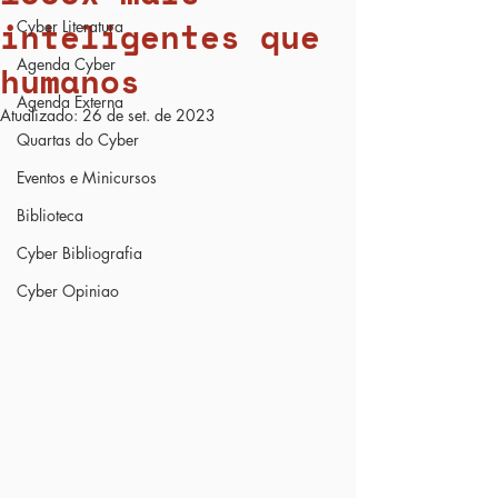
inteligentes que
Cyber Literatura
Agenda Cyber
humanos
Agenda Externa
Atualizado:
26 de set. de 2023
Quartas do Cyber
Eventos e Minicursos
Biblioteca
Cyber Bibliografia
Cyber Opiniao