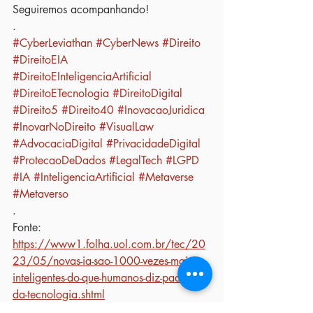
Seguiremos acompanhando!
.
#CyberLeviathan
#CyberNews
#Direito
#DireitoEIA
#DireitoEInteligenciaArtificial
#DireitoETecnologia
#DireitoDigital
#Direito5
#Direito40
#InovacaoJuridica
#InovarNoDireito
#VisualLaw
#AdvocaciaDigital
#PrivacidadeDigital
#ProtecaoDeDados
#LegalTech
#LGPD
#IA
#InteligenciaArtificial
#Metaverse
#Metaverso
.
Fonte:
https://www1.folha.uol.com.br/tec/20
23/05/novas-ia-sao-1000-vezes-mais-
inteligentes-do-que-humanos-diz-padrinho-
da-tecnologia.shtml
.