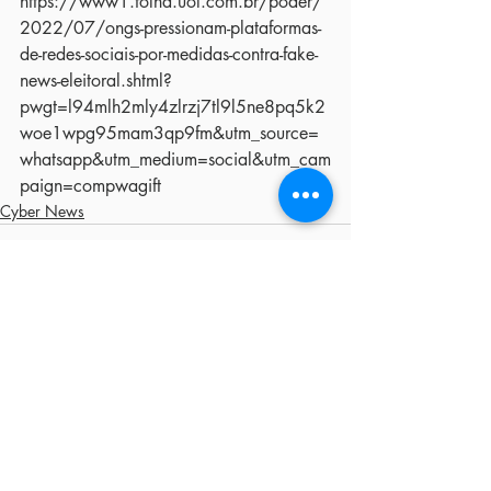
https://www1.folha.uol.com.br/poder/
2022/07/ongs-pressionam-plataformas-
de-redes-sociais-por-medidas-contra-fake-
news-eleitoral.shtml?
pwgt=l94mlh2mly4zlrzj7tl9l5ne8pq5k2
woe1wpg95mam3qp9fm&utm_source=
whatsapp&utm_medium=social&utm_cam
paign=compwagift
Cyber News
Posts recentes
Ver tudo