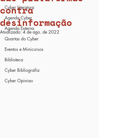
contra
Cyber Literatura
Agenda Cyber
desinformação
Agenda Externa
Atualizado:
4 de ago. de 2022
Quartas do Cyber
Eventos e Minicursos
Biblioteca
Cyber Bibliografia
Cyber Opiniao