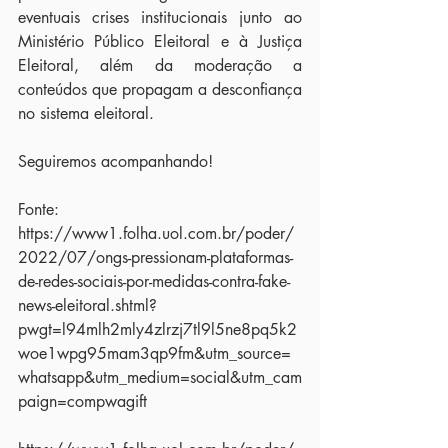
eventuais crises institucionais junto ao 
Ministério Público Eleitoral e à Justiça 
Eleitoral, além da moderação a 
conteúdos que propagam a desconfiança 
no sistema eleitoral.
Seguiremos acompanhando!
Fonte: 
https://www1.folha.uol.com.br/poder/
2022/07/ongs-pressionam-plataformas-
de-redes-sociais-por-medidas-contra-fake-
news-eleitoral.shtml?
pwgt=l94mlh2mly4zlrzj7tl9l5ne8pq5k2
woe1wpg95mam3qp9fm&utm_source=
whatsapp&utm_medium=social&utm_cam
paign=compwagift