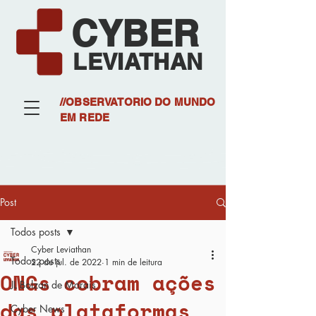
CYBER
LEVIATHAN
//OBSERVATORIO DO MUNDO
EM REDE
Post
Todos posts
Cyber Leviathan
Todos posts
22 de jul. de 2022
1 min de leitura
ONGs cobram ações
JL Bolzan de Morais
das plataformas
Cyber News