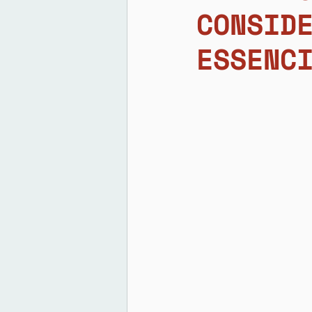
CONSID
ESSENC