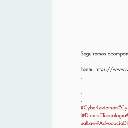
Seguiremos acompa
.
Fonte: https://www.wi
.
.
.
.
#CyberLeviathan
#Cy
l
#DireitoETecnologia
ualLaw
#AdvocaciaDig