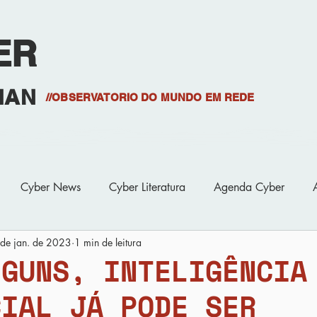
ER
HAN
//OBSERVATORIO DO MUNDO EM REDE
Projetos
S
Cyber News
Cyber Literatura
Agenda Cyber
de jan. de 2023
1 min de leitura
e Minicursos
Biblioteca
Cyber Bibliografia
Cyber O
LGUNS, INTELIGÊNCIA
CIAL JÁ PODE SER