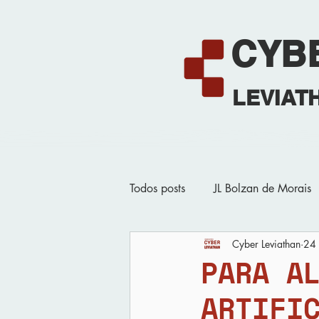
CYB
LEVIAT
Home
Todos posts
JL Bolzan de Morais
Cyber Leviathan
24 
Quartas do Cyber
Eventos 
PARA A
ARTIFI