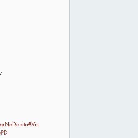
/
arNoDireito
#Vis
GPD