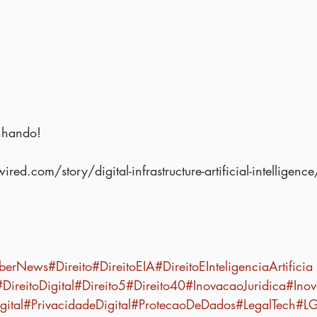
nhando!
red.com/story/digital-infrastructure-artificial-intelligence
berNews
#Direito
#DireitoEIA
#DireitoEInteligenciaArtificia
#DireitoDigital
#Direito5
#Direito40
#InovacaoJuridica
#Inov
ital
#PrivacidadeDigital
#ProtecaoDeDados
#LegalTech
#L