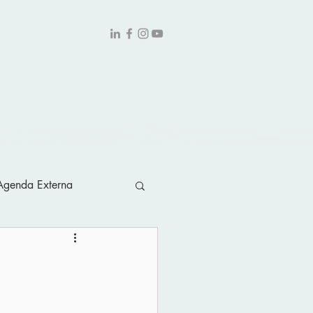
obre
Contato
Agenda Externa
piniao