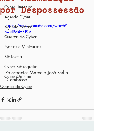
por Despossessão
Cyber Literatura
Agenda Cyber
https://www.youtube.com/watch?
Agenda Externa
v=uiBd4zFll9A
Quartas do Cyber
Eventos e Minicursos
Biblioteca
Cyber Bibliografia
Palestrante: Marcelo José Ferlin 
Cyber Opiniao
D'ambroso
Quartas do Cyber