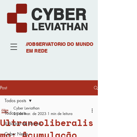
CYBER
LEVIATHAN
//OBSERVATORIO DO MUNDO
EM REDE
Post
Todos posts
Cyber Leviathan
Todos posts
26 de mar. de 2023
1 min de leitura
Ultraneoliberalis
JL Bolzan de Morais
mo: Acumulação
Cyber News