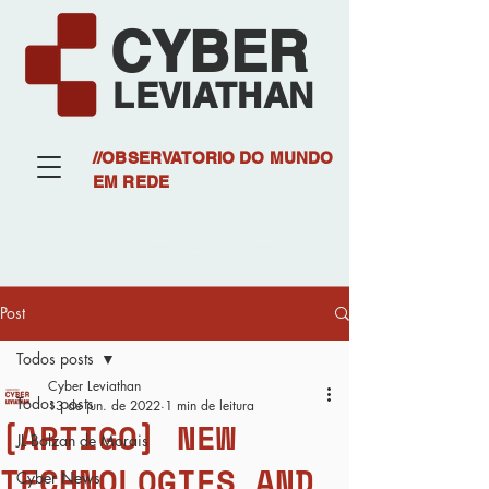
CYBER
LEVIATHAN
//OBSERVATORIO DO MUNDO
EM REDE
Post
Todos posts
Cyber Leviathan
Todos posts
13 de jun. de 2022
1 min de leitura
[ARTIGO] NEW
JL Bolzan de Morais
TECHNOLOGIES AND
Cyber News