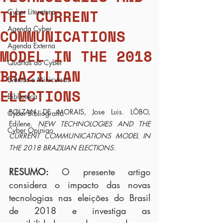
THE CURRENT
Cyber Literatura
Agenda Cyber
COMMUNICATIONS
Agenda Externa
MODEL IN THE 2018
Quartas do Cyber
BRAZILIAN
Eventos e Minicursos
ELECTIONS
Biblioteca
BOLZAN DE MORAIS, Jose Luis. LÔBO, 
Cyber Bibliografia
Edilene. 
NEW TECHNOLOGIES AND THE 
Cyber Opiniao
CURRENT COMMUNICATIONS MODEL IN 
THE 2018 BRAZILIAN ELECTIONS.
RESUMO:
O presente artigo 
considera o impacto das novas 
tecnologias nas eleições do Brasil 
de 2018 e investiga as 