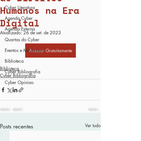
Humanos na Era
Cyber Literatura
Agenda Cyber
Digital
Agenda Externa
Atualizado:
26 de set. de 2023
Quartas do Cyber
Eventos e Minicursos
Acessar Gratuitamente
Biblioteca
Biblioteca
Cyber Bibliografia
Cyber Bibliografia
Cyber Opiniao
Posts recentes
Ver tudo