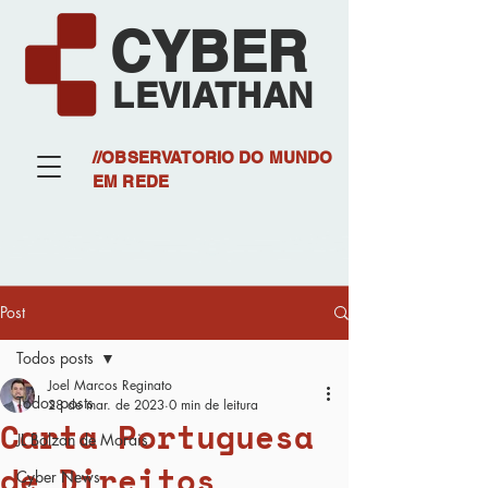
CYBER
LEVIATHAN
//OBSERVATORIO DO MUNDO
EM REDE
Post
Todos posts
Joel Marcos Reginato
Todos posts
28 de mar. de 2023
0 min de leitura
Carta Portuguesa
JL Bolzan de Morais
de Direitos
Cyber News