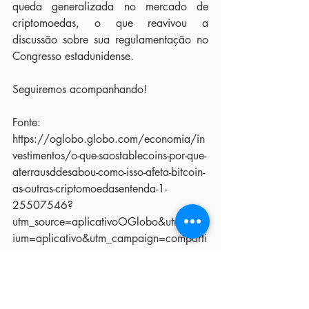
queda generalizada no mercado de 
criptomoedas, o que reavivou a 
discussão sobre sua regulamentação no 
Congresso estadunidense.
Seguiremos acompanhando!
Fonte: 
https://oglobo.globo.com/economia/in
vestimentos/o-que-saostablecoins-por-que-
aterrausddesabou-como-isso-afeta-bitcoin-
as-outras-criptomoedasentenda-1-
25507546?
utm_source=aplicativoOGlobo&utm_med
ium=aplicativo&utm_campaign=comparti
lhar
Cyber News