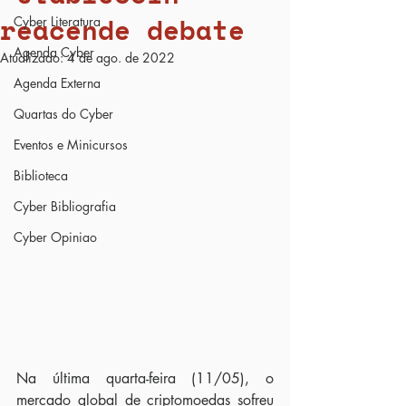
reacende debate
Cyber Literatura
Agenda Cyber
Atualizado:
4 de ago. de 2022
Agenda Externa
Quartas do Cyber
Eventos e Minicursos
Biblioteca
Cyber Bibliografia
Cyber Opiniao
Na última quarta-feira (11/05), o 
mercado global de criptomoedas sofreu 