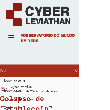
CYBER
LEVIATHAN
//OBSERVATORIO DO MUNDO
EM REDE
Post
Todos posts
Cyber Leviathan
Todos posts
22 de mai. de 2022
1 min de leitura
Colapso de
JL Bolzan de Morais
"stablecoin"
Cyber News