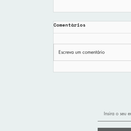
Comentários
Escreva um comentário
“Gêmeos digitais na
área da saúde”