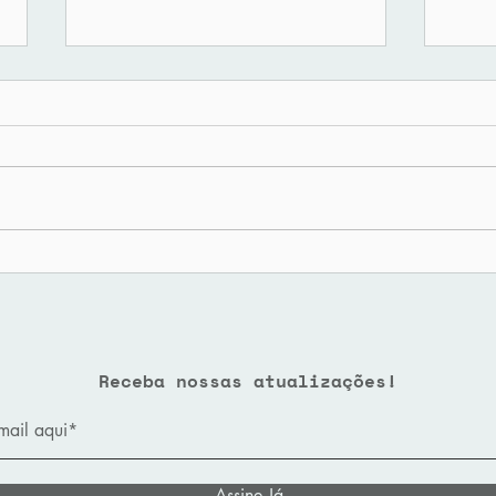
"IA y Administración
Gob
de Justicia"
alg
la 
Der
Receba nossas atualizações!
Assine Já