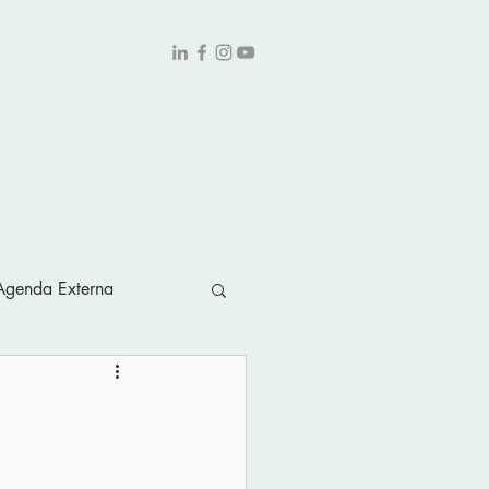
obre
Contato
Agenda Externa
piniao