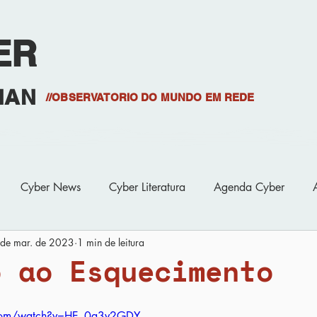
ER
HAN
//OBSERVATORIO DO MUNDO EM REDE
Projetos
S
Cyber News
Cyber Literatura
Agenda Cyber
de mar. de 2023
1 min de leitura
e Minicursos
Biblioteca
Cyber Bibliografia
Cyber O
o ao Esquecimento
.com/watch?v=HE_0a3v2GDY