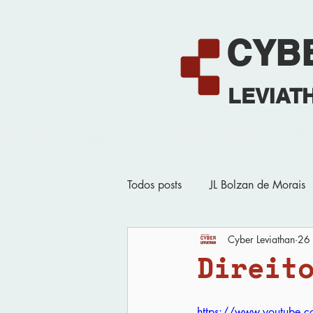
CYB
LEVIAT
Home
Todos posts
JL Bolzan de Morais
Cyber Leviathan
26 
Quartas do Cyber
Eventos 
Direit
https://www.youtube