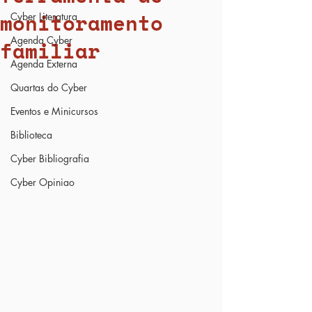
monitoramento
Cyber Literatura
Agenda Cyber
familiar
Agenda Externa
Quartas do Cyber
Eventos e Minicursos
Biblioteca
Cyber Bibliografia
Cyber Opiniao