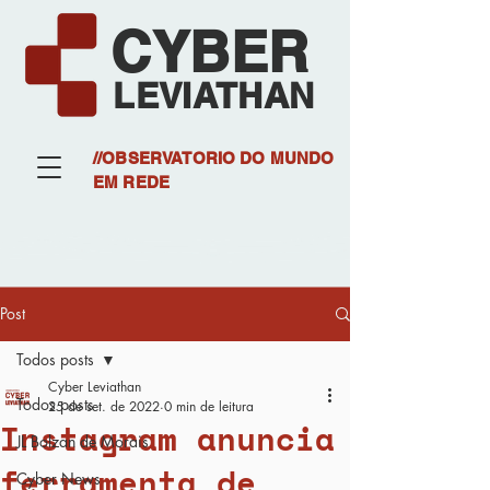
CYBER
LEVIATHAN
//OBSERVATORIO DO MUNDO
EM REDE
Post
Todos posts
Cyber Leviathan
Todos posts
25 de set. de 2022
0 min de leitura
Instagram anuncia
JL Bolzan de Morais
ferramenta de
Cyber News