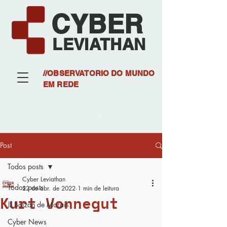
CYBER
LEVIATHAN
//OBSERVATORIO DO MUNDO
EM REDE
Post
Todos posts
Cyber Leviathan
Todos posts
22 de abr. de 2022
1 min de leitura
Kurt Vonnegut
JL Bolzan de Morais
Cyber News