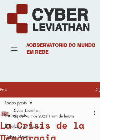
CYBER
LEVIATHAN
//OBSERVATORIO DO MUNDO
EM REDE
Post
Todos posts
Cyber Leviathan
Todos posts
26 de mar. de 2023
1 min de leitura
La Crisis de la
JL Bolzan de Morais
Democracia
Cyber News