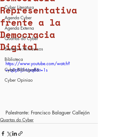
Representativa
Cyber Literatura
Agenda Cyber
frente a la
Agenda Externa
Democracia
Quartas do Cyber
Digital
Eventos e Minicursos
Biblioteca
https://www.youtube.com/watch?
Cyber Bibliografia
v=qDp9j3rUxq8&t=1s
Cyber Opiniao
Palestrante: Francisco Balaguer Callejón
Quartas do Cyber