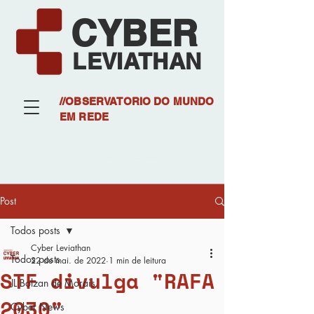
CYBER
LEVIATHAN
//OBSERVATORIO DO MUNDO
EM REDE
Post
Todos posts
Cyber Leviathan
Todos posts
22 de mai. de 2022
1 min de leitura
STF divulga "RAFA
JL Bolzan de Morais
2030"
Cyber News