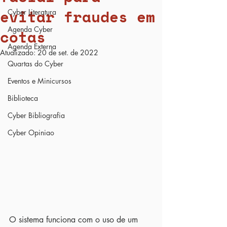
evitar fraudes em
Cyber Literatura
Agenda Cyber
cotas
Agenda Externa
Atualizado:
20 de set. de 2022
Quartas do Cyber
Eventos e Minicursos
Biblioteca
Cyber Bibliografia
Cyber Opiniao
O sistema funciona com o uso de um 