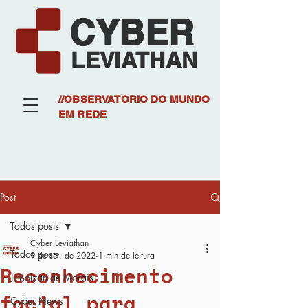
CYBER
LEVIATHAN
//OBSERVATORIO DO MUNDO
EM REDE
Post
Todos posts
Cyber Leviathan
Todos posts
9 de set. de 2022
1 min de leitura
Reconhecimento
JL Bolzan de Morais
facial para
Cyber News