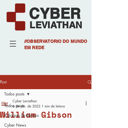
CYBER
LEVIATHAN
//OBSERVATORIO DO MUNDO
EM REDE
Post
Todos posts
Cyber Leviathan
Todos posts
6 de jan. de 2022
1 min de leitura
William Gibson
JL Bolzan de Morais
Cyber News